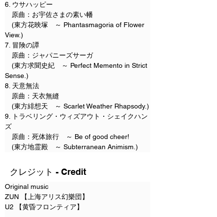
6. ウサハッピー
　原曲：お宇佐さまの素い幡

　(東方花映塚　～ Phantasmagoria of Flower 
View.)
7. 冒険の譚
　原曲：ジャパニーズサーガ

　(東方求聞史紀　～ Perfect Memento in Strict 
Sense.)
8. 天意無法
　原曲：天衣無縫

　(東方緋想天　～ Scarlet Weather Rhapsody.)
9. トラベリング・ウィズアウト・シェイクハン
ズ
　原曲：死体旅行　～ Be of good cheer!

　(東方地霊殿　～ Subterranean Animism.)
クレジット - Credit
Original music
ZUN 【上海アリス幻樂団】
U2 【黄昏フロンティア】