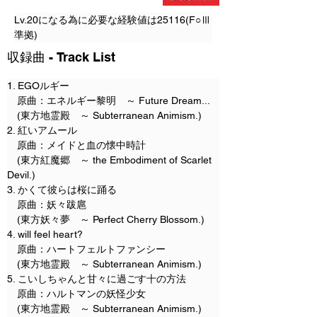
Lv.20になる為に必要な経験値は25116(F○Ⅲ
準拠)
​収録曲 - Track List
1. EGOルギー
　原曲：エネルギー黎明　～ Future Dream...

　(東方地霊殿　～ Subterranean Animism.)
2. 紅いアムール
　原曲：メイドと血の懐中時計

　(東方紅魔郷　～ the Embodiment of Scarlet 
Devil.)
3. かくて彼らは桜に踊る
　原曲：妖々跋扈

　(東方妖々夢　～ Perfect Cherry Blossom.)
4. will feel heart?
　原曲：ハートフェルトファンシー

　(東方地霊殿　～ Subterranean Animism.)
5. こいしちゃんと甘々に過ごす十の方法
　原曲：ハルトマンの妖怪少女

　(東方地霊殿　～ Subterranean Animism.)