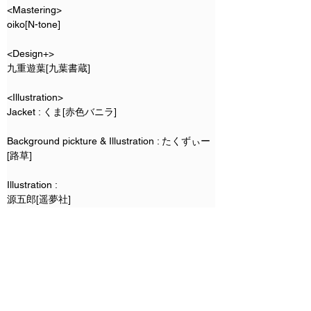
<Mastering>
oiko[N-tone]
<Design+>
九重遊葉[九葉書蔵]
<Illustration>
Jacket : くま[赤色バニラ]
Background pickture & Illustration : たくずぃー
[路草]
Illustration : 
源五郎[遥夢社]
高菜しんの[GP-KIDS]
ノヤマコト[乃屋]
ほた。[いよかん。]
御影獏[夢見ごこち]
水炊き[みずたたき]
大沖[ダイオキシン]