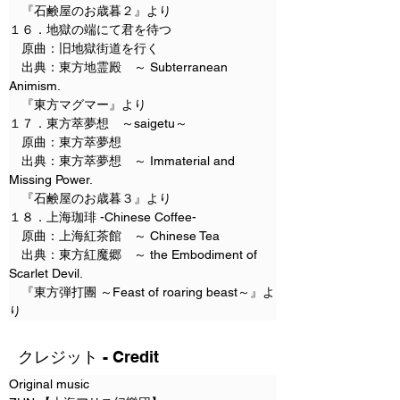
　『石鹸屋のお歳暮２』より
１６．地獄の端にて君を待つ
　原曲：旧地獄街道を行く
　出典：東方地霊殿　～ Subterranean 
Animism.
　『東方マグマー』より
１７．東方萃夢想　～saigetu～
　原曲：東方萃夢想
　出典：東方萃夢想　～ Immaterial and 
Missing Power.
　『石鹸屋のお歳暮３』より
１８．上海珈琲 -Chinese Coffee-
　原曲：上海紅茶館　～ Chinese Tea
　出典：東方紅魔郷　～ the Embodiment of 
Scarlet Devil.
　『東方弾打團 ～Feast of roaring beast～』よ
り
クレジット - Credit
Original music