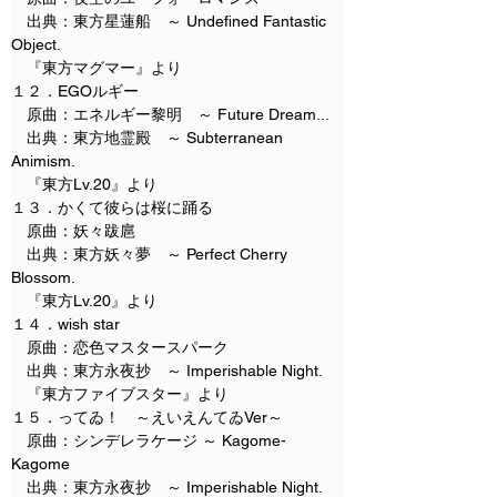
　出典：東方星蓮船　～ Undefined Fantastic 
Object.
　『東方マグマー』より
１２．EGOルギー
　原曲：エネルギー黎明　～ Future Dream...
　出典：東方地霊殿　～ Subterranean 
Animism.
　『東方Lv.20』より
１３．かくて彼らは桜に踊る
　原曲：妖々跋扈
　出典：東方妖々夢　～ Perfect Cherry 
Blossom.
　『東方Lv.20』より
１４．wish star
　原曲：恋色マスタースパーク
　出典：東方永夜抄　～ Imperishable Night.
　『東方ファイブスター』より
１５．ってゐ！　～えいえんてゐVer～
　原曲：シンデレラケージ ～ Kagome-
Kagome
　出典：東方永夜抄　～ Imperishable Night.