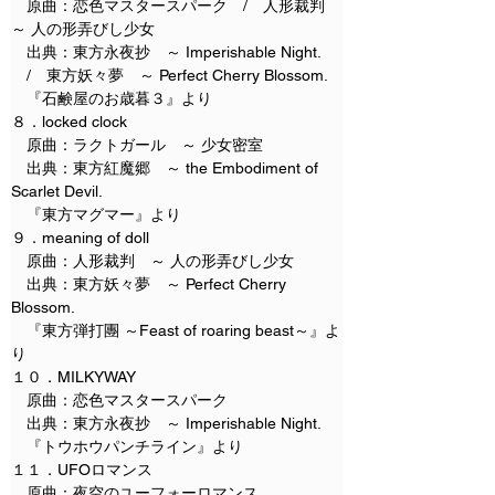
　原曲：恋色マスタースパーク　/　人形裁判　
～ 人の形弄びし少女
　出典：東方永夜抄　～ Imperishable Night. 
　/　東方妖々夢　～ Perfect Cherry Blossom.
　『石鹸屋のお歳暮３』より
８．locked clock
　原曲：ラクトガール　～ 少女密室
　出典：東方紅魔郷　～ the Embodiment of 
Scarlet Devil.
　『東方マグマー』より
９．meaning of doll
　原曲：人形裁判　～ 人の形弄びし少女
　出典：東方妖々夢　～ Perfect Cherry 
Blossom.
　『東方弾打團 ～Feast of roaring beast～』よ
り
１０．MILKYWAY
　原曲：恋色マスタースパーク
　出典：東方永夜抄　～ Imperishable Night.
　『トウホウパンチライン』より
１１．UFOロマンス
　原曲：夜空のユーフォーロマンス