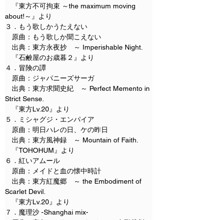
　『東方不可拘束 ～the maximum moving 
about!～』より
３．もう歌しかうたえない
　原曲：もう歌しか聞こえない
　出典：東方永夜抄　～ Imperishable Night.
　『石鹸屋のお歳暮２』より
４．冒険の譚
　原曲：ジャパニーズサーガ
　出典：東方求聞史紀　～ Perfect Memento in 
Strict Sense.
　『東方Lv.20』より
５．ミシャグジ・エンパイア
　原曲：明日ハレの日、ケの昨日
　出典：東方風神録　～ Mountain of Faith.
　『TOHOHUM』より
６．紅いアムール
　原曲：メイドと血の懐中時計
　出典：東方紅魔郷　～ the Embodiment of 
Scarlet Devil.
　『東方Lv.20』より
７．魔理沙 -Shanghai mix-