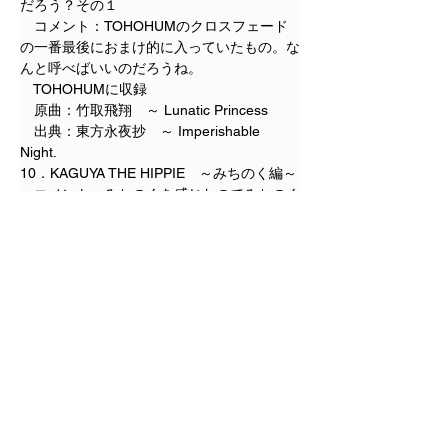
だろう？その１
　コメント：TOHOHUMのクロスフェード
の一番最後におまけ的に入っていたもの。な
んと呼べばいいのだろうね。
　TOHOHUMに収録
　原曲：竹取飛翔　～ Lunatic Princess
　出典：東方永夜抄　～ Imperishable 
Night.
10．KAGUYA THE HIPPIE　～みちのく編～
　コメント：みちのくを感じたのでみちのく
編。OEDOと言い和風テイストに地域性を感
じるのは何故なのか。
　TOHOHUMに収録
　原曲：竹取飛翔　～ Lunatic Princess
　出典：東方永夜抄　～ Imperishable 
Night.
11．KAGUYA THE HIPPIE　～コスモ編～
　コメント：宇宙を感じたからきっとコスモ
編。コスモを感じたと言うとまた違う風に聞
こえる少年ジャンプ世代。
　TOHOHUMに収録
　原曲：竹取飛翔　～ Lunatic Princess