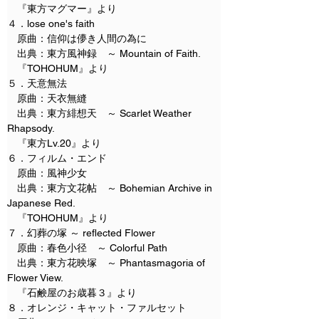
　『東方マグマー』より
４．lose one's faith
　原曲：信仰は儚き人間の為に
　出典：東方風神録　～ Mountain of Faith.
　『TOHOHUM』より
５．天意無法
　原曲：天衣無縫
　出典：東方緋想天　～ Scarlet Weather 
Rhapsody.
　『東方Lv.20』より
６．フィルム・エンド
　原曲：風神少女
　出典：東方文花帖　～ Bohemian Archive in 
Japanese Red.
　『TOHOHUM』より
７．幻葬の塚 ～ reflected Flower
　原曲：春色小径　～ Colorful Path
　出典：東方花映塚　～ Phantasmagoria of 
Flower View.
　『石鹸屋のお歳暮３』より
８．オレンジ・キャット・ファルセット