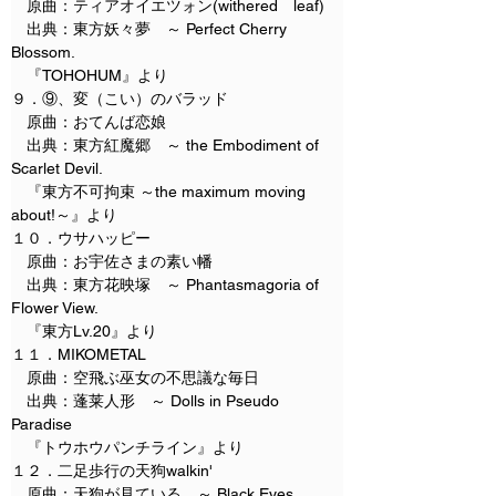
　原曲：ティアオイエツォン(withered　leaf)
　出典：東方妖々夢　～ Perfect Cherry 
Blossom.
　『TOHOHUM』より
９．⑨、変（こい）のバラッド
　原曲：おてんば恋娘
　出典：東方紅魔郷　～ the Embodiment of 
Scarlet Devil.
　『東方不可拘束 ～the maximum moving 
about!～』より
１０．ウサハッピー
　原曲：お宇佐さまの素い幡
　出典：東方花映塚　～ Phantasmagoria of 
Flower View.
　『東方Lv.20』より
１１．MIKOMETAL
　原曲：空飛ぶ巫女の不思議な毎日
　出典：蓬莱人形　～ Dolls in Pseudo 
Paradise
　『トウホウパンチライン』より
１２．二足歩行の天狗walkin'
　原曲：天狗が見ている　～ Black Eyes