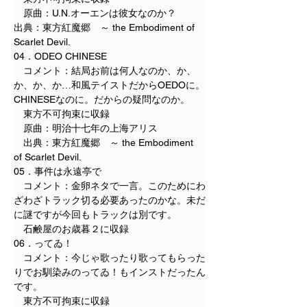
　原曲：U.N.オーエンは彼女なのか？
出典：東方紅魔郷　～ the Embodiment of 
Scarlet Devil.
04．ODEO CHINESE
　コメント：結局お前は何人なのか、か、
か、か、か…和風テイストだからOEDOに。
CHINESEなのに。だからの疑問なのか。
　東方不可拘束に収録
　原曲：明治十七年の上海アリス
　出典：東方紅魔郷　～ the Embodiment 
of Scarlet Devil.
05．事件は永遠亭で
　コメント：金卵ネタで一言。このためにわ
ざわざトラック切る必要あったのかな。未だ
に謎ですが今回もトラックは別です。
　石鹸屋のお歳暮２に収録
06．ってゐ！
　コメント：今じゃ歌ったり歌ってもらった
りでお馴染みのってゐ！もインストだったん
です。
　東方不可拘束に収録