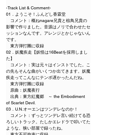
-Track List & Comment-
01．ようこそ！ふんどし香霖堂
　コメント：概ねnagare兄貴と椋鳥兄貴の
影響で作りました。音源はノリで合わせたセ
ッションなんです。アレンジとかじゃないん
です。
　東方弾打團に収録
02．妖魔疾走【妖怪は16Beatを採用しまし
た】
　コメント：実は元々はインストでした。こ
の先もそんな曲がいくつか出てきます。妖魔
疾走ってこんなにテンポ遅かったんだね。
　東方弾打團に収録
　原曲：妖魔夜行
　出典：東方紅魔郷　～ the Embodiment 
of Scarlet Devil.
03．U.N.オーエンはツンデレなのか！
　コメント：ずっとツンデレ言い続けてる恐
ろしいトラック。たしかエレドラで叩いてた
ような。狭い部屋で録ったね。
　東方不可拘束に収録