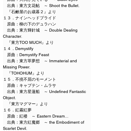
　出典：東方文花帖　～ Shoot the Bullet.
　『石鹸屋のお歳暮２』より
１３．ナインヘッドプライド
　原曲：柳の下のデュラハン
　出典：東方輝針城　～ Double Dealing 
Character.
　『東方TOO MUCH』より
１４．Demystify
　原曲：Demystify Feast
　出典：東方萃夢想　～ Immaterial and 
Missing Power.
　『TOHOHUM』より
１５．不撓不屈のモーメント
　原曲：キャプテン・ムラサ
　出典：東方星蓮船　～ Undefined Fantastic 
Object.
　『東方マグマー』より
１６．紅霧紅夢
　原曲：紅楼　～ Eastern Dream...
　出典：東方紅魔郷　～ the Embodiment of 
Scarlet Devil.