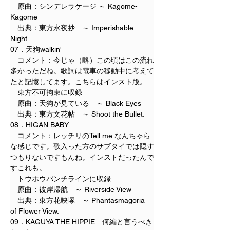
　原曲：シンデレラケージ ～ Kagome-
Kagome
　出典：東方永夜抄　～ Imperishable 
Night.
07．天狗walkin'　
　コメント：今じゃ（略）この頃はこの流れ
多かっただね。歌詞は電車の移動中に考えて
たと記憶してます。こちらはインスト版。
　東方不可拘束に収録
　原曲：天狗が見ている　～ Black Eyes
　出典：東方文花帖　～ Shoot the Bullet.
08．HIGAN BABY
　コメント：レッチリのTell me なんちゃら
な感じです。歌入った方のサブタイでは隠す
つもりないですもんね。インストだったんで
すこれも。
　トウホウパンチラインに収録
　原曲：彼岸帰航　～ Riverside View
　出典：東方花映塚　～ Phantasmagoria 
of Flower View.
09．KAGUYA THE HIPPIE　何編と言うべき