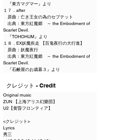
　『東方マグマー』より
１７．after
　原曲：亡き王女の為のセプテット
　出典：東方紅魔郷　～ the Embodiment of 
Scarlet Devil.
　『TOHOHUM』より
１８．EX妖魔疾走 【百鬼夜行の大行進】
　原曲：妖魔夜行
　出典：東方紅魔郷　～ the Embodiment of 
Scarlet Devil.
　『石鹸屋のお歳暮３』より
クレジット - Credit
Original music
ZUN 【上海アリス幻樂団】
U2【黄昏フロンティア】
<クレジット>
Lyrics
秀三