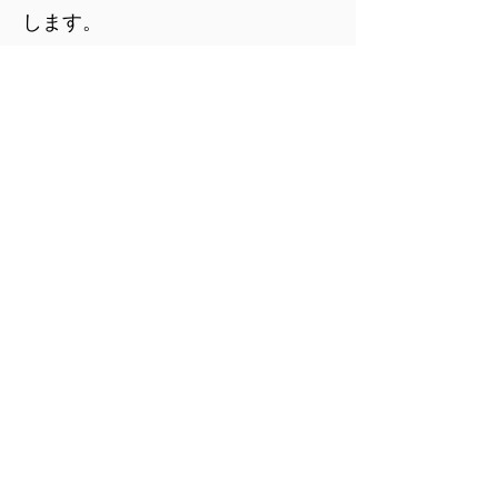
します。
件名：優しい偶然MV
本文
・お名前(ペンネーム可)：
・お名前のMVまたはアップロード
ページへの記載の可否：
・コメント(ありましたら)：
・イラストデータの添付、または
ストレージサービスへのリンク：
《データについて》
推奨規格:jpg、png
他の形式もお受けします。
psd（Photoshopデータ）も可能。